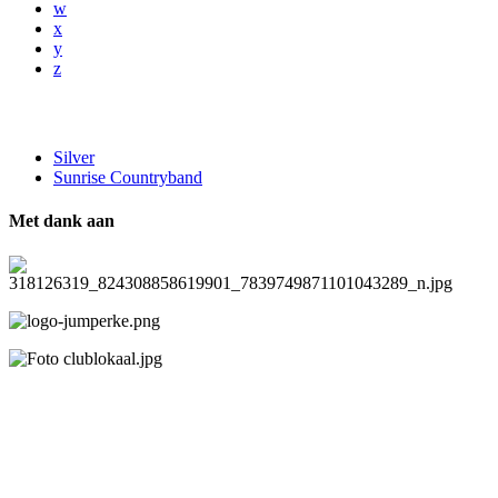
w
x
y
z
Silver
Sunrise Countryband
Met dank aan